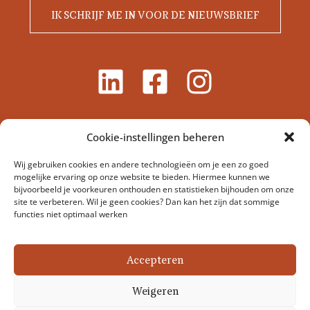
IK SCHRIJF ME IN VOOR DE NIEUWSBRIEF
Cookie-instellingen beheren
Wij gebruiken cookies en andere technologieën om je een zo goed
mogelijke ervaring op onze website te bieden. Hiermee kunnen we
bijvoorbeeld je voorkeuren onthouden en statistieken bijhouden om onze
site te verbeteren. Wil je geen cookies? Dan kan het zijn dat sommige
functies niet optimaal werken
Stichting Dierenartsen Zonder Grenzen Nederland –
Veerstraat 17-1, 1075 SL Amsterdam, Nederland
Accepteren
Weigeren
Coördinator@dierenartsenzondergrenzen.nl