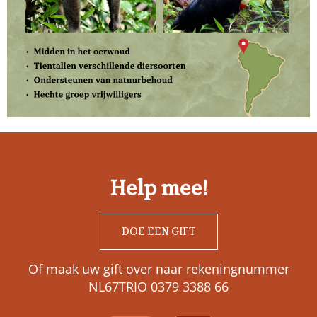
Help mee!
DOE EEN GIFT
Of maak uw gift over naar rekeningnummer
NL67TRIO 0379 3388 66