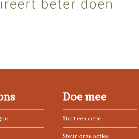
ons
Doe mee
gon
Start een actie
Steun onze acties