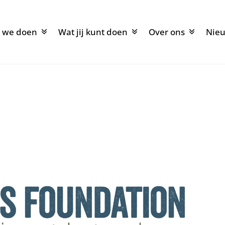
 we doen
Wat jij kunt doen
Over ons
Nie