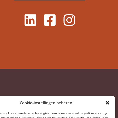
Cookie-instellingen beheren
en cookies en andere technologieën om je een zo goed mogelijke ervaring
am, Nederland
site te bieden. Hiermee kunnen we bijvoorbeeld je voorkeuren onthouden