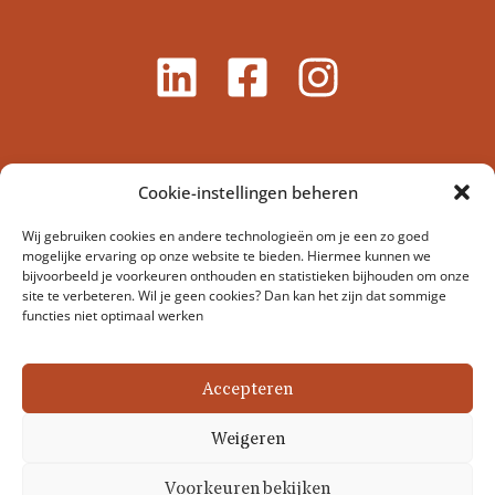
Cookie-instellingen beheren
Wij gebruiken cookies en andere technologieën om je een zo goed
mogelijke ervaring op onze website te bieden. Hiermee kunnen we
bijvoorbeeld je voorkeuren onthouden en statistieken bijhouden om onze
site te verbeteren. Wil je geen cookies? Dan kan het zijn dat sommige
functies niet optimaal werken
Stichting Dierenartsen Zonder Grenzen Nederland –
Veerstraat 17-1, 1075 SL Amsterdam, Nederland
Accepteren
Coördinator@dierenartsenzondergrenzen.nl
Weigeren
Discl
Cop
Pri
Co
Voorkeuren bekijken