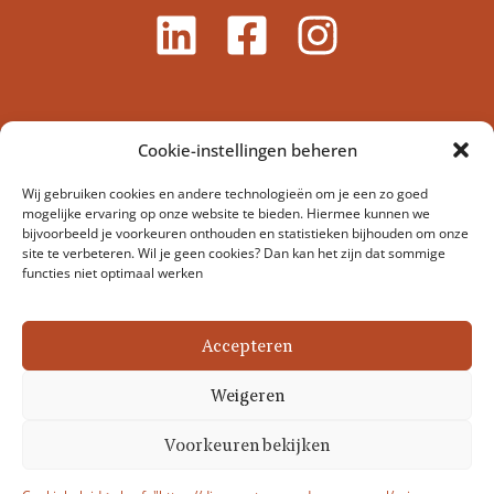
Cookie-instellingen beheren
Wij gebruiken cookies en andere technologieën om je een zo goed
mogelijke ervaring op onze website te bieden. Hiermee kunnen we
bijvoorbeeld je voorkeuren onthouden en statistieken bijhouden om onze
site te verbeteren. Wil je geen cookies? Dan kan het zijn dat sommige
functies niet optimaal werken
Stichting Dierenartsen Zonder Grenzen Nederland –
Veerstraat 17-1, 1075 SL Amsterdam, Nederland
Accepteren
Coördinator@dierenartsenzondergrenzen.nl
Weigeren
Discl
Cop
Pri
Co
Voorkeuren bekijken
aime
yrig
vac
oki
r
ht
y
es