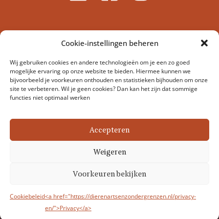
Cookie-instellingen beheren
Wij gebruiken cookies en andere technologieën om je een zo goed
mogelijke ervaring op onze website te bieden. Hiermee kunnen we
bijvoorbeeld je voorkeuren onthouden en statistieken bijhouden om onze
site te verbeteren. Wil je geen cookies? Dan kan het zijn dat sommige
functies niet optimaal werken
Stichting Dierenartsen Zonder Grenzen Nederland –
Veerstraat 17-1, 1075 SL Amsterdam, Nederland
Accepteren
Coördinator@dierenartsenzondergrenzen.nl
Weigeren
Discl
Cop
Pri
Co
Voorkeuren bekijken
aime
yrig
vac
oki
r
ht
y
es
Cookiebeleid
<a href="https://dierenartsenzondergrenzen.nl/privacy-
en/">Privacy</a>