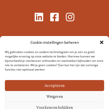
Cookie-instellingen beheren
Wij gebruiken cookies en andere technologieën om je een zo goed
mogelijke ervaring op onze website te bieden. Hiermee kunnen we
bijvoorbeeld je voorkeuren onthouden en statistieken bijhouden om onze
site te verbeteren. Wil je geen cookies? Dan kan het zijn dat sommige
functies niet optimaal werken
Stichting Dierenartsen Zonder Grenzen Nederland –
Veerstraat 17-1, 1075 SL Amsterdam, Nederland
Accepteren
Coördinator@dierenartsenzondergrenzen.nl
Weigeren
Discl
Cop
Pri
Co
Voorkeuren bekijken